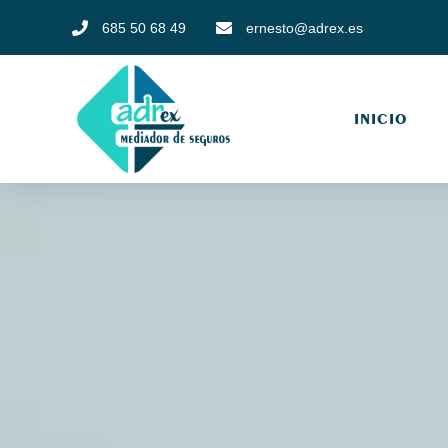
685 50 68 49
ernesto@adrex.es
INICIO